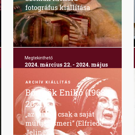
fotográfus kiállítása
Megtekinthető
2024. március 22. - 2024. május
5.
Image
Bajor Gizi Színészmúzeum
ARCHÍV KIÁLLÍTÁS
Börcsök Enikő (1968-
2021)
„az ember csak a saját
múltját ismeri” (Elfriede
Jelinek)