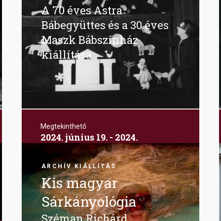
A 70 éves Astra
Bábegyüttes és a 30 éves
Maszk Bábszínház
kiállítása
Megtekinthető
2024. június 19. - 2024.
szeptember 22.
Image
Pesti Vigadó
ARCHÍV KIÁLLÍTÁS
Kis magyar
Sárkányológia
Széman Richárd