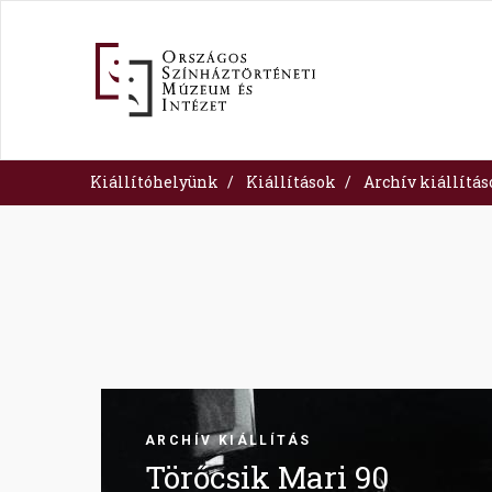
Ugrás
a
tartalomra
Kiállítóhelyünk
Kiállítások
Archív kiállítá
Image
ARCHÍV KIÁLLÍTÁS
Törőcsik Mari 90