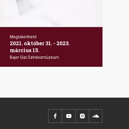
Megtekinthető
2021. október 31. - 2023.
március 15.
Következő
››
Bajor Gizi Színészmúzeum
oldal