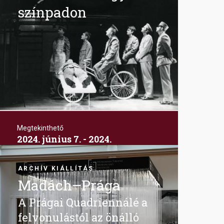
színpadon
Megtekinthető
2024. június 7. - 2024.
november 17.
Image
Bajor Gizi Színészmúzeum
ARCHÍV KIÁLLÍTÁS
Madách–Prága
A Prágai Quadriennálé a
felvonulástól az önálló