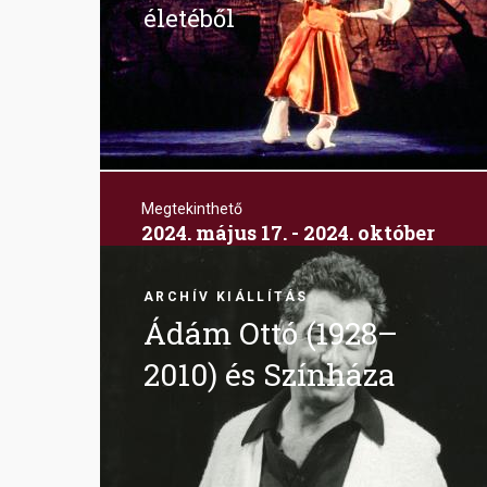
életéből
Megtekinthető
2024. május 17. - 2024. október
20.
Image
Bajor Gizi Színészmúzeum kertje
ARCHÍV KIÁLLÍTÁS
Ádám Ottó (1928–
2010) és Színháza