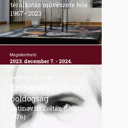
téralkotás művészete felé
1967–2023
Megtekinthető
2023. december 7. - 2024.
február 18.
Image
Pesti Vigadó
ARCHÍV KIÁLLÍTÁS
Embernek röpülni
boldogság
Latinovits Zoltán (1931–
1976)