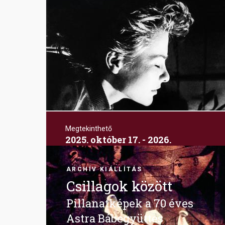
Megtekinthető
2025. október 17. - 2026.
március 8.
Image
Bajor Gizi Színészmúzeum
ARCHÍV KIÁLLÍTÁS
Csillagok között
Pillanatképek a 70 éves
Astra Bábegyüttes