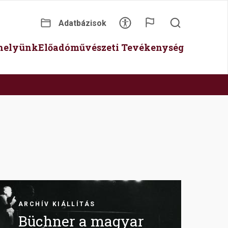
Adatbázisok
Secondary
óhelyünk
Előadóművészeti Tevékenység
menu
Image
ARCHÍV KIÁLLÍTÁS
Büchner a magyar