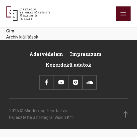
Ugrás
a
tartalomra
Cím
Archív kiállítások
Adatvédelem
Impresszum
Footer
Közérdekű adatok
2026 © Minden jog fenntartva.
Fejlesztette az Integral Vision Kft.