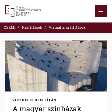
Ugrás
a
tartalomra
OSZMI
Kiállítások
Virtuális kiállítások
Image
VIRTUÁLIS KIÁLLÍTÁS
A magyar színházak