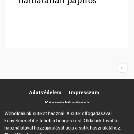
"halhatatlan papiros"
Oldalszámozás
Követ
››
oldal
Adatvédelem
Impresszum
Footer
Közérdekű adatok
Weboldalunk sütiket használ. A sütik elfogadásával
kényelmesebbé teheti a böngészést. Oldalunk további
használatával hozzájárulását adja a sütik használatához.