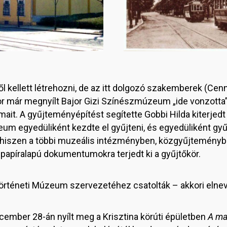
 kellett létrehozni, de az itt dolgozó szakemberek (Cen
kor már megnyílt Bajor Gizi Színészmúzeum „ide vonzotta
t. A gyűjteményépítést segítette Gobbi Hilda kiterjedt
m egyedüliként kezdte el gyűjteni, és egyedüliként gyűj
t, hiszen a többi muzeális intézményben, közgyűjteményb
apíralapú dokumentumokra terjedt ki a gyűjtőkör.
rténeti Múzeum szervezetéhez csatolták – akkori elnev
december 28-án nyílt meg a Krisztina körúti épületben
A ma