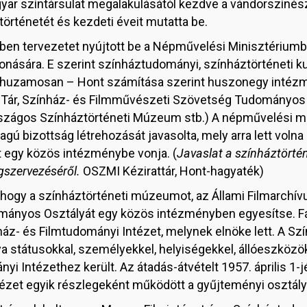
yar színtársulat megalakulásától kezdve a vándorszínés
örténetét és kezdeti éveit mutatta be.
ben tervezetet nyújtott be a Népművelési Minisztérium
nására. E szerint színháztudományi, színháztörténeti 
rhuzamosan – Hont számítása szerint huszonegy intézm
i Tár, Színház- és Filmművészeti Szövetség Tudományo
Országos Színháztörténeti Múzeum stb.) A népművelési mi
ú bizottság létrehozását javasolta, mely arra lett volna 
 egy közös intézménybe vonja. (
Javaslat a színháztörté
szervezéséről.
OSZMI Kézirattár, Hont-hagyaték)
, hogy a színháztörténeti múzeumot, az Állami Filmarchí
ányos Osztályát egy közös intézményben egyesítse. Fá
ínház- és Filmtudományi Intézet, melynek elnöke lett. A S
tátusokkal, személyekkel, helyiségekkel, állóeszközökk
i Intézethez került. Az átadás-átvételt 1957. április 1-jé
zet egyik részlegeként működött a gyűjteményi osztály 