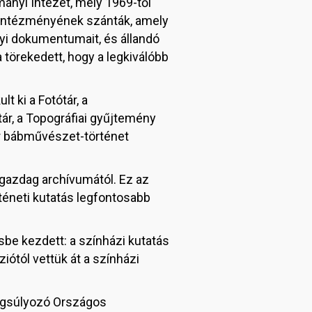
ányi Intézet, mely 1969-től
sintézményének szánták, amely
gyi dokumentumait, és állandó
törekedett, hogy a legkiválóbb
 ki a Fotótár, a
ár, a Topográfiai gyűjtemény
yar bábművészet-történet
azdag archívumától. Ez az
éneti kutatás legfontosabb
sbe kezdett: a színházi kutatás
iótól vettük át a színházi
angsúlyozó Országos