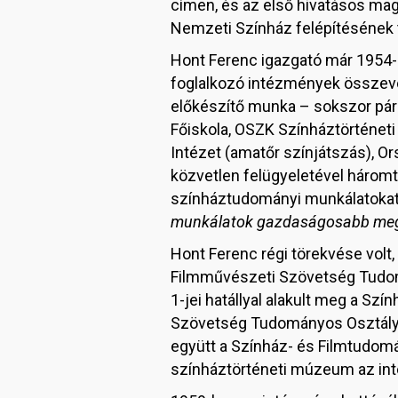
címen, és az első hivatásos mag
Nemzeti Színház felépítésének t
Hont Ferenc igazgató már 1954-
foglalkozó intézmények összevo
előkészítő munka – sokszor pá
Főiskola, OSZK Színháztörténet
Intézet (amatőr színjátszás), 
közvetlen felügyeletével háromtag
színháztudományi munkálatokat
munkálatok gazdaságosabb meg
Hont Ferenc régi törekvése volt
Filmművészeti Szövetség Tudom
1-jei hatállyal alakult meg a Sz
Szövetség Tudományos Osztálya s
együtt a Színház- és Filmtudomány
színháztörténeti múzeum az inté