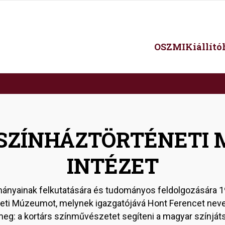
Main
OSZMI
Kiállít
navigation
SZÍNHÁZTÖRTÉNETI
INTÉZET
nyainak felkutatására és tudományos feldolgozására 1
eti Múzeumot, melynek igazgatójává Hont Ferencet neve
eg: a kortárs színművészetet segíteni a magyar színját