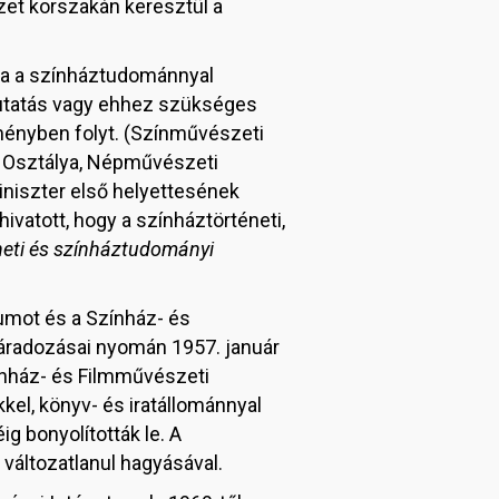
zet korszakán keresztül a
ba a színháztudománnyal
kutatás vagy ehhez szükséges
ényben folyt. (Színművészeti
s Osztálya, Népművészeti
niszter első helyettesének
hivatott, hogy a színháztörténeti,
neti és színháztudományi
vumot és a Színház- és
radozásai nyomán 1957. január
zínház- és Filmművészeti
el, könyv- és iratállománnyal
ig bonyolították le. A
változatlanul hagyásával.