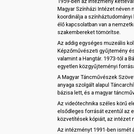
1959-ben az intézmény kettévált
Magyar Színházi Intézet néven 
koordinálja a színháztudományi 
élő kapcsolatban van a nemzetkö
szakembereket tömörítse.
Az addig egységes muzeális kolle
Képzőművészeti gyűjtemény és Em
valamint a Hangtár. 1973-tól a 
egyetlen közgyűjteményi forrás
A Magyar Táncművészek Szövets
anyaga szolgált alapul Táncarc
bázisa lett, és a magyar táncm
Az videótechnika széles körű el
elsődleges forrását ezentúl az e
közvetítések kópiáit, az intézet 
Az intézményt 1991-ben ismét á