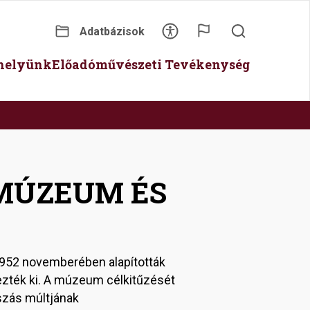
Adatbázisok
Secondary
óhelyünk
Előadóművészeti Tevékenység
menu
 MÚZEUM ÉS
952 novemberében alapították
zték ki. A múzeum célkitűzését
szás múltjának