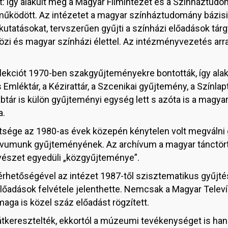
: így alakult meg a Magyar Filmintézet és a Színháztudom
működött. Az intézetet a magyar színháztudomány bázi
kutatásokat, tervszerűen gyűjti a színházi előadások tár
zi és magyar színházi élettel. Az intézményvezetés arra 
kciót 1970-ben szakgyűjteményekre bontották, így alakult
léktár, a Kézirattár, a Szcenikai gyűjtemény, a Színlapt
Bábtár is külön gyűjteményi egység lett s azóta is a mag
a.
ége az 1980-as évek közepén kénytelen volt megválni g
hívumunk gyűjteményének. Az archívum a magyar tánctört
űvészet egyedüli „közgyűjteménye”.
érhetőségével az intézet 1987-től szisztematikus gyűjté
lőadások felvétele jelenthette. Nemcsak a Magyar Televíz
maga is közel száz előadást rögzített.
tkeresztelték, ekkortól a múzeumi tevékenységet is h