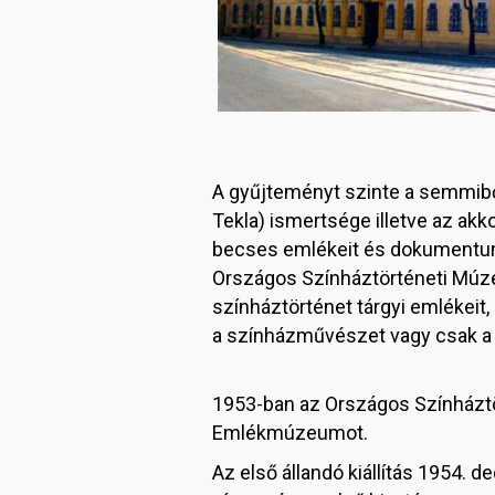
A gyűjteményt szinte a semmiből
Tekla) ismertsége illetve az ak
becses emlékeit és dokumentumai
Országos Színháztörténeti Múzeu
színháztörténet tárgyi emlékei
a színházművészet vagy csak a p
1953-ban az Országos Színháztö
Emlékmúzeumot.
Az első állandó kiállítás 1954. 