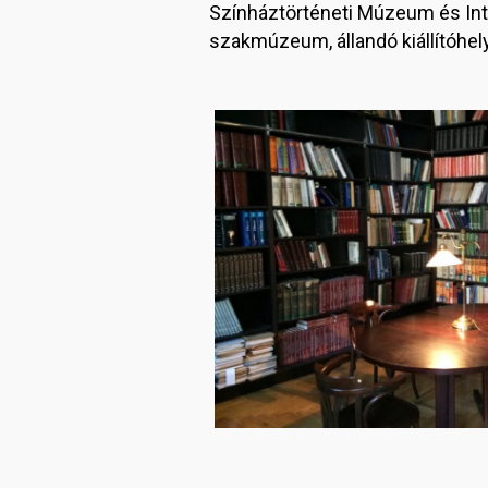
Színháztörténeti Múzeum és Inté
szakmúzeum, állandó kiállítóhe
Image