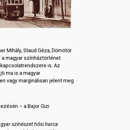
ner Mihály, Staud Géza, Dömötör
” a magyar színháztörténet
 kapcsolatrendszere is. Az
ti ma is a magyar
en vagy marginálisan jelent meg
ezésén – a Bajor Gizi
gyar színészet hősi harca