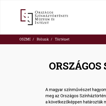
Ugrás
a
tartalomra
OSZMI
Rólunk
Történet
ORSZÁGOS 
A magyar színművészet hagyomá
meg az Országos Színháztörtén
a következőképpen határozták m