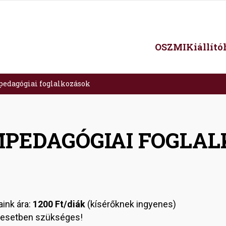
Main
OSZMI
Kiállít
navigation
edagógiai foglalkozások
PEDAGÓGIAI FOGLAL
ink ára:
1200 Ft/diák
(kísérőknek ingyenes)
 esetben szükséges!