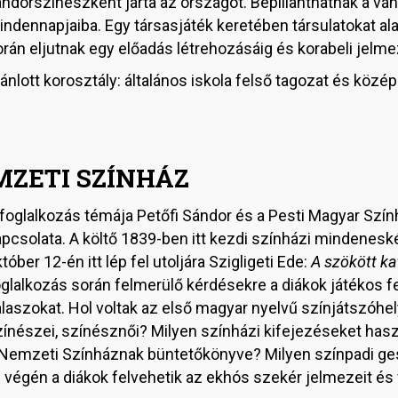
ándorszínészként járta az országot. Bepillanthatnak a vá
ndennapjaiba. Egy társasjáték keretében társulatokat ala
orán eljutnak egy előadás létrehozásáig és korabeli jelm
ánlott korosztály: általános iskola felső tagozat és közép
MZETI SZÍNHÁZ
 foglalkozás témája Petőfi Sándor és a Pesti Magyar Szí
pcsolata. A költő 1839-ben itt kezdi színházi mindeneské
tóber 12-én itt lép fel utoljára Szigligeti Ede:
A szökött k
glalkozás során felmerülő kérdésekre a diákok játékos fe
laszokat. Hol voltak az első magyar nyelvű színjátszóhel
ínészei, színésznői? Milyen színházi kifejezéseket haszn
 Nemzeti Színháznak büntetőkönyve? Milyen színpadi ge
végén a diákok felvehetik az ekhós szekér jelmezeit és