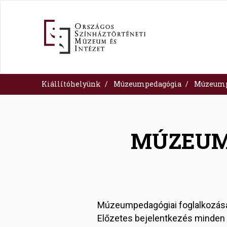
Ugrás
a
tartalomra
Kiállítóhelyünk
Múzeumpedagógia
Múzeump
MÚZEUM
Múzeumpedagógiai foglalkozása
Előzetes bejelentkezés minden