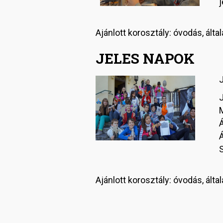
j
Ajánlott korosztály: óvodás, ált
JELES NAPOK
J
M
Á
Á
Ajánlott korosztály: óvodás, ált