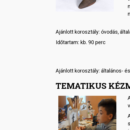
m
Ajánlott korosztály: óvodás, ált
Időtartam: kb. 90 perc
Ajánlott korosztály: általános- 
TEMATIKUS KÉZ
v
A