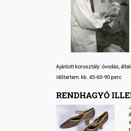
Ajánlott korosztály: óvodás, ált
Időtartam: kb. 45-60-90 perc
RENDHAGYÓ ILLE
i
s
t