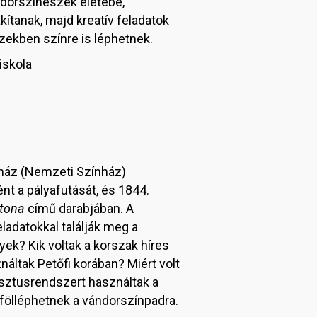
ndorszínészek életébe,
kítanak, majd kreatív feladatok
ezekben színre is léphetnek.
iskola
nház (Nemzeti Színház)
nt a pályafutását, és 1844.
atona
című darabjában. A
ladatokkal találják meg a
yek? Kik voltak a korszak híres
áltak Petőfi korában? Miért volt
sztusrendszert használtak a
 fölléphetnek a vándorszínpadra.