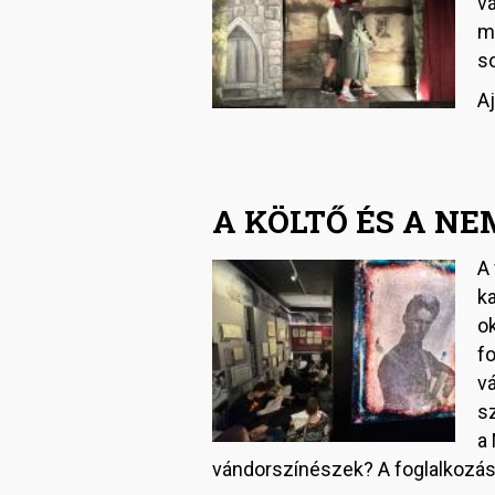
v
mi
s
Aj
A KÖLTŐ ÉS A NE
A
Image
ka
ok
fo
vá
sz
a
vándorszínészek? A foglalkozás 