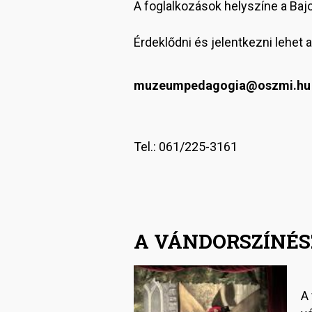
A foglalkozások helyszíne a Baj
Érdeklődni és jelentkezni lehet 
muzeumpedagogia@oszmi.hu
Tel.: 061/225-3161
A VÁNDORSZÍNÉS
Image
A