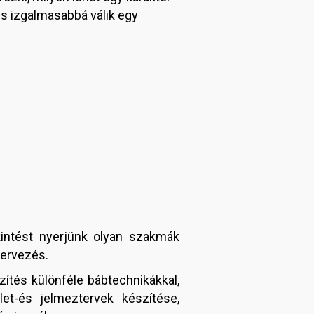
s izgalmasabbá válik egy
kintést nyerjünk olyan szakmák
tervezés.
ítés különféle bábtechnikákkal,
let-és jelmeztervek készítése,