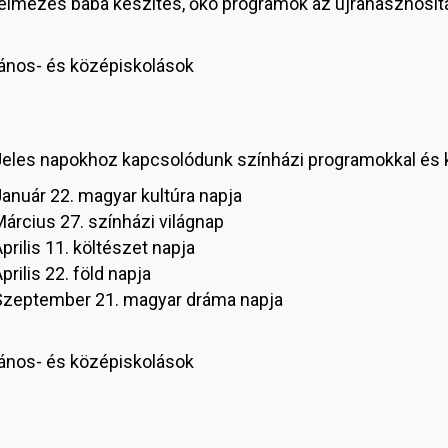
elmezes baba készítés, őko programok az újrahasznosít
alános- és középiskolások
Jeles napokhoz kapcsolódunk színházi programokkal és 
anuár 22. magyar kultúra napja
árcius 27. színházi világnap
prilis 11. költészet napja
prilis 22. föld napja
Szeptember 21. magyar dráma napja
alános- és középiskolások