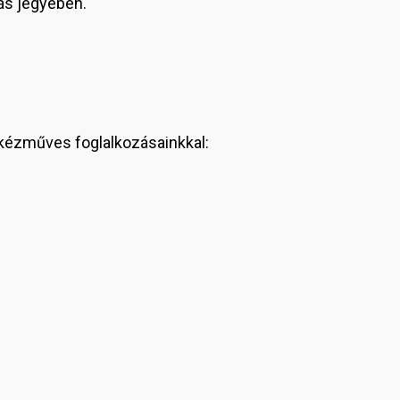
ás jegyében.
kézműves foglalkozásainkkal: