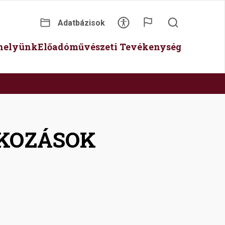
Adatbázisok
Secondary
óhelyünk
Előadóművészeti Tevékenység
menu
KOZÁSOK