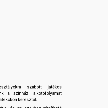
osztályokra szabott játékos
unk a színházi alkotófolyamat
átékokon keresztül.