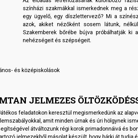
Az előadás létrehozásának különböző fázisa
színházi szakmákkal ismerkednek meg a rész
egy ügyelő, egy díszlettervező? Mi a színé
azok, akiket nézőként sosem látunk, nélk
Szakemberek bőrébe bújva próbálhatják ki 
nehézségeit és szépségeit.
alános- és középiskolások
MTAN JELMEZES ÖLTÖZKÖDÉS
Játékos feladatokon keresztül megismerkedünk az alap
llemszabályokkal, amit minden úrnak és úri hölgynek isme
egítségével átváltozunk régi korok primadonnáivá és bon
artozó jelmezekből másolat készült, hogy bárki át tudja é