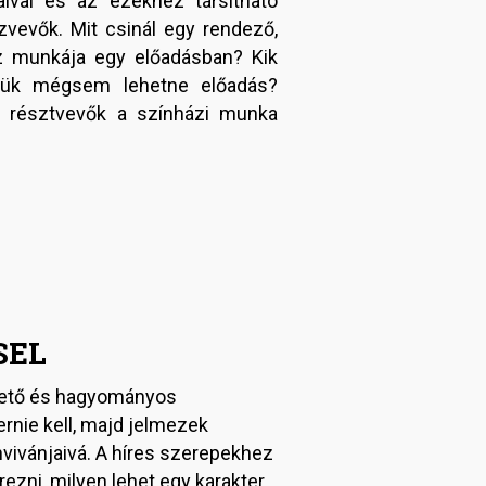
ival és az ezekhez társítható
vevők. Mit csinál egy rendező,
sz munkája egy előadásban? Kik
ülük mégsem lehetne előadás?
a résztvevők a színházi munka
SEL
vető és hagyományos
rnie kell, majd jelmezek
vivánjaivá. A híres szerepekhez
rezni, milyen lehet egy karakter