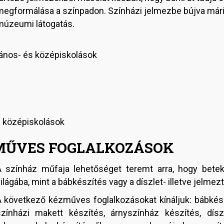
egformálása a színpadon. Színházi jelmezbe bújva mári
múzeumi látogatás.
alános- és középiskolások
és középiskolások
MŰVES FOGLALKOZÁSOK
A színház műfaja lehetőséget teremt arra, hogy bete
ilágába, mint a bábkészítés vagy a díszlet- illetve jelmez
 következő kézműves foglalkozásokat kínáljuk: bábkész
színházi makett készítés, árnyszínház készítés, dísz