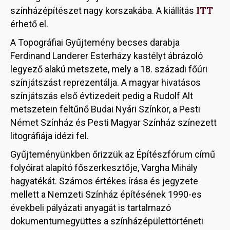
ITT
színházépítészet nagy korszakába. A kiállítás
érhető el.
A Topográfiai Gyűjtemény becses darabja
Ferdinand Landerer Esterházy kastélyt ábrázoló
legyező alakú metszete, mely a 18. századi főúri
színjátszást reprezentálja. A magyar hivatásos
színjátszás első évtizedeit pedig a Rudolf Alt
metszetein feltűnő Budai Nyári Színkör, a Pesti
Német Színház és Pesti Magyar Színház színezett
litográfiája idézi fel.
Gyűjteményünkben őrizzük az Építészfórum című
folyóirat alapító főszerkesztője, Vargha Mihály
hagyatékát. Számos értékes írása és jegyzete
mellett a Nemzeti Színház építésének 1990-es
évekbeli pályázati anyagát is tartalmazó
dokumentumegyüttes a színházépülettörténeti