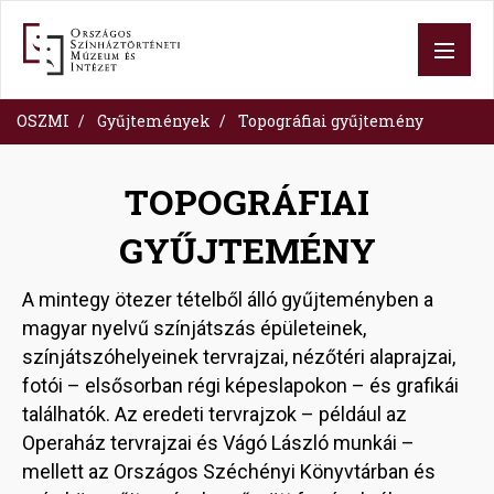
Ugrás
a
tartalomra
OSZMI
Gyűjtemények
Topográfiai gyűjtemény
TOPOGRÁFIAI
GYŰJTEMÉNY
A mintegy ötezer tételből álló gyűjteményben a
magyar nyelvű színjátszás épületeinek,
színjátszóhelyeinek tervrajzai, nézőtéri alaprajzai,
fotói – elsősorban régi képeslapokon – és grafikái
találhatók. Az eredeti tervrajzok – például az
Operaház tervrajzai és Vágó László munkái –
mellett az Országos Széchényi Könyvtárban és