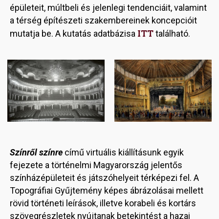
épületeit, múltbeli és jelenlegi tendenciáit, valamint
a térség építészeti szakembereinek koncepcióit
ITT
mutatja be. A kutatás adatbázisa
található.
Image
Image
Színről színre
című virtuális kiállításunk egyik
fejezete a történelmi Magyarország jelentős
színházépületeit és játszóhelyeit térképezi fel. A
Topográfiai Gyűjtemény képes ábrázolásai mellett
rövid történeti leírások, illetve korabeli és kortárs
szövegrészletek nyújtanak betekintést a hazai