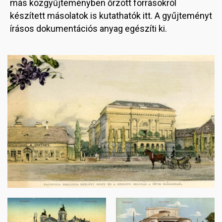
más közgyűjteményben őrzött forrásokról
készített másolatok is kutathatók itt. A gyűjteményt
írásos dokumentációs anyag egészíti ki.
Image
Image
Image