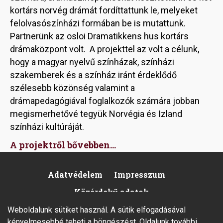
kortárs norvég drámát fordíttattunk le, melyeket
felolvasószínházi formában be is mutattunk.
Partnerünk az osloi Dramatikkens hus kortárs
drámaközpont volt. A projekttel az volt a célunk,
hogy a magyar nyelvű színházak, színházi
szakemberek és a színház iránt érdeklődő
szélesebb közönség valamint a
drámapedagógiával foglalkozók számára jobban
megismerhetővé tegyük Norvégia és Izland
színházi kultúráját.
A projektről bővebben...
Adatvédelem
Impresszum
Footer
Közérdekű adatok
Weboldalunk sütiket használ. A sütik elfogadásával
kényelmesebbé teheti a böngészést. Oldalunk további