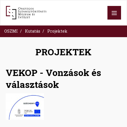
Ugrás
a
tartalomra
OSZMI
Kutatás
Projektek
PROJEKTEK
VEKOP - Vonzások és
választások
Image