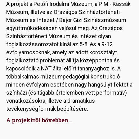
A projekt a Petőfi Irodalmi Múzeum, a PIM - Kassák
Múzeum, Illetve az Országos Színháztörténeti
Múzeum és Intézet / Bajor Gizi Színészmúzeum
együttműködésében valósul meg. Az Országos
Színháztörténeti Múzeum és Intézet olyan
foglalkozássorozatot kínál az 5-8. és a 9-12.
évfolyamosoknak, amely az adott korosztályt
foglalkoztató problémát állítja középpontba és
kapcsolódik a NAT által előírt tananyaghoz is. A
többalkalmas múzeumpedagógiai konstrukció
minden évfolyam esetében nagy hangsúlyt fektet a
színházi (és tágabb értelemben vett performatív)
vonatkozásokra, illetve a dramatikus
tevékenységformák beépítésére.
A projektről bővebben...