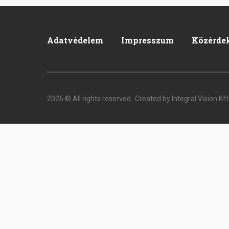
Adatvédelem
Impresszum
Közérde
Footer
2026 © All rights reserved.
Created by Integral Vision Kft