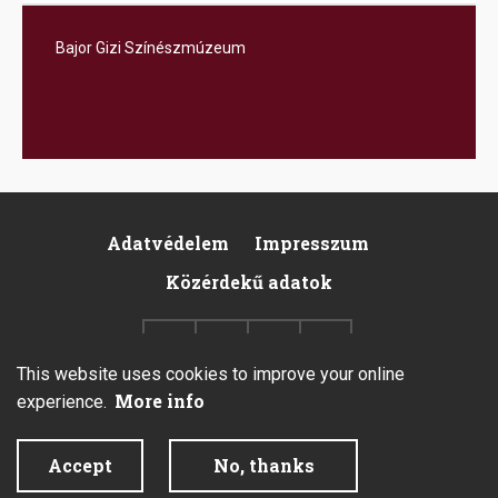
Bajor Gizi Színészmúzeum
Adatvédelem
Impresszum
Footer
Közérdekű adatok
This website uses cookies to improve your online
More info
experience.
2026 © All rights reserved.
Accept
No, thanks
Created by Integral Vision Kft.