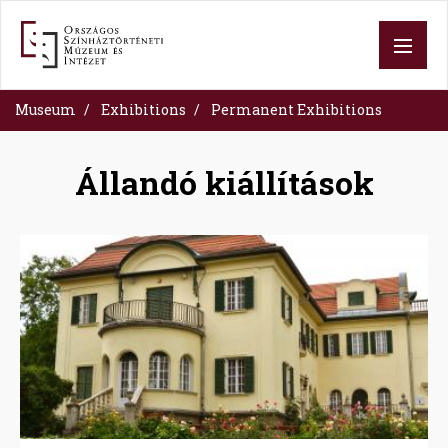
Skip
to
main
content
Museum
Exhibitions
Permanent Exhibitions
Állandó kiállítások
Image