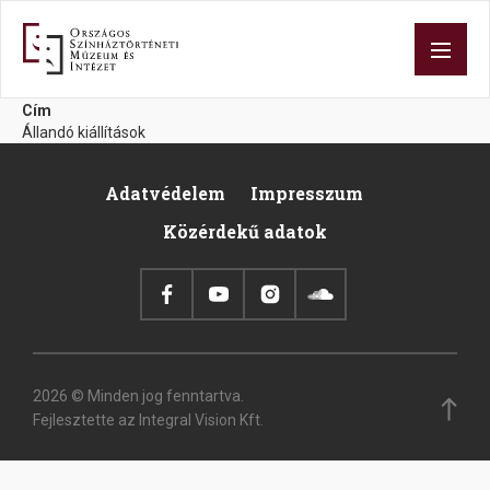
Ugrás
a
tartalomra
Cím
Állandó kiállítások
Adatvédelem
Impresszum
Footer
Közérdekű adatok
2026 © Minden jog fenntartva.
Fejlesztette az Integral Vision Kft.