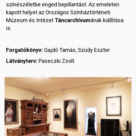
színészéletbe enged bepillantást. Az emeleten
kapott helyet az Országos Színháztörténeti
Múzeum és Intézet
Táncarchívum
ának kiállítása
is.
Forgatókönyv:
Gajdó Tamás, Szúdy Eszter
Látványterv:
Paseczki Zsolt
Image