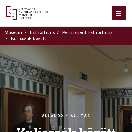
Skip
to
main
content
Museum
Exhibitions
Permanent Exhibitions
Kulisszák között
Image
ÁLLANDÓ KIÁLLÍTÁS