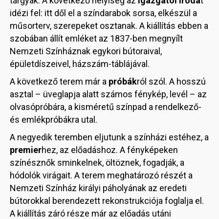
tárgyak. A következő helyiség az
igazgatói irodá
t
idézi fel: itt dől el a színdarabok sorsa, elkészül a
műsorterv, szerepeket osztanak. A kiállítás ebben a
szobában állít emléket az 1837-ben megnyílt
Nemzeti Színháznak egykori bútoraival,
épületdíszeivel, házszám-táblájával.
A következő terem már a
próbák
ról szól. A hosszú
asztal – üveglapja alatt számos fénykép, levél – az
olvasópróbára, a kisméretű színpad a rendelkező-
és emlékpróbákra utal.
A negyedik teremben eljutunk a színházi estéhez, a
premier
hez, az előadáshoz. A fényképeken
színésznők sminkelnek, öltöznek, fogadják, a
hódolók virágait. A terem meghatározó részét a
Nemzeti Színház királyi páholyának az eredeti
bútorokkal berendezett rekonstrukciója foglalja el.
A kiállítás záró része már az előadás utáni