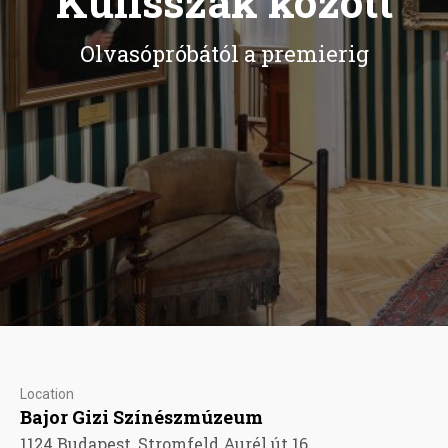
Kulisszák között
Olvasópróbától a premierig
Location
Bajor Gizi Színészmúzeum
1124 Budapest, Stromfeld Aurél út 16.