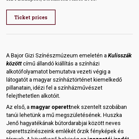
Ticket prices
A Bajor Gizi Színészmúzeum emeletén a
Kulisszák
között
című állandó kiállítás a színházi
alkotófolyamatot bemutatva vezeti végig a
látogatót a magyar színháztörténet kiemelkedő
pillanatain, idézi fel a színházművészet
felejthetetlen alkotóit.
Az első, a
magyar operett
nek szentelt szobában
tanúi lehetünk a mű megszületésének. Huszka
Jenő hagyatékának bútordarabjai között neves
operettszínészeink emlékét őrzik fényképek és