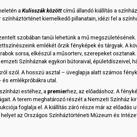
meletén a
Kulisszák között
című állandó kiállítás a szính
r színháztörténet kiemelkedő pillanatain, idézi fel a szí
zentelt szobában tanúi lehetünk a mű megszületésének
ettszínészeink emlékét őrzik fényképek és tárgyak. A k
índarabok sorsa, elkészül a műsorterv, szerepeket osztanak.
mzeti Színháznak egykori bútoraival, épületdíszeivel, h
k
ról szól. A hosszú asztal – üveglapja alatt számos fényk
 és emlékpróbákra utal.
színházi estéhez, a
premier
hez, az előadáshoz. A fény
rágait. A terem meghatározó részét a Nemzeti Színház kir
kciója foglalja el. A kiállítás záró része már az előadás
tt helyet az Országos Színháztörténeti Múzeum és Intéze