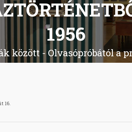
ZTÖRTÉNETBŐ
1956
ák között - Olvasópróbától a p
t 16.