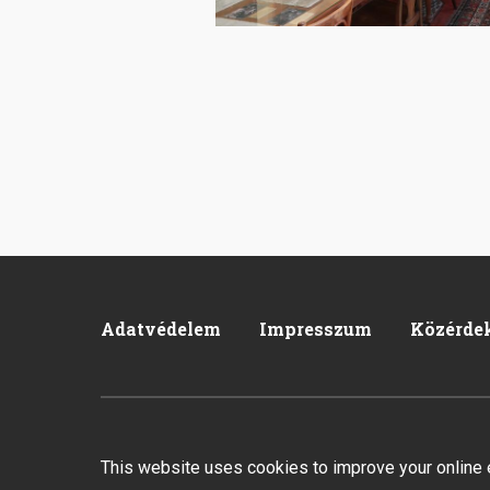
Adatvédelem
Impresszum
Közérde
Pied
de
page
2026 © All rights reserved.
Created by Integral Vision Kft
This website uses cookies to improve your online