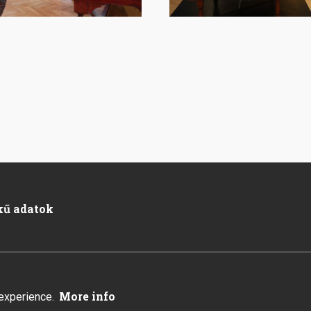
kű adatok
.
More info
 experience.