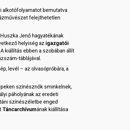
ázi alkotófolyamatot bemutatva
nházművészet felejthetetlen
. Huszka Jenő hagyatékának
övetkező helyiség az
igazgatói
 A kiállítás ebben a szobában állít
ázszám-táblájával.
ép, levél – az olvasópróbára, a
képeken színésznők sminkelnek,
ályi páholyának az eredeti
 utáni színészéletbe enged
t
Táncarchívum
ának kiállítása