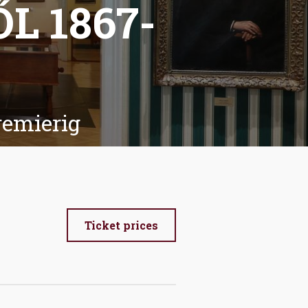
L 1867-
remierig
Ticket prices