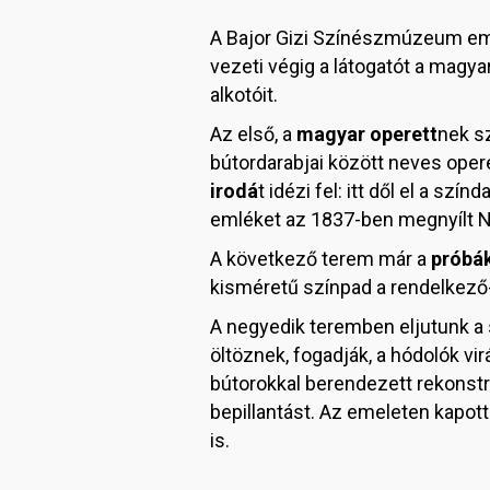
A Bajor Gizi Színészmúzeum e
vezeti végig a látogatót a magya
alkotóit.
Az első, a
magyar operett
nek s
bútordarabjai között neves oper
irodá
t idézi fel: itt dől el a sz
emléket az 1837-ben megnyílt Ne
A következő terem már a
próbá
kisméretű színpad a rendelkező-
A negyedik teremben eljutunk a 
öltöznek, fogadják, a hódolók vi
bútorokkal berendezett rekonstru
bepillantást. Az emeleten kapo
is.