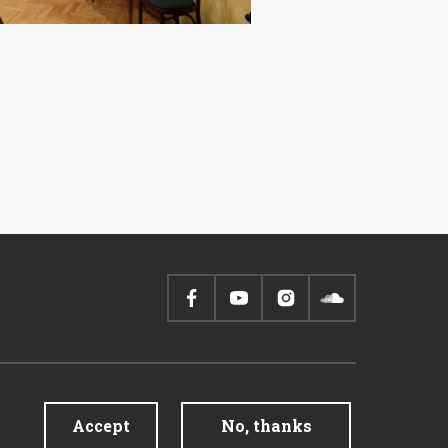
Accept
No, thanks