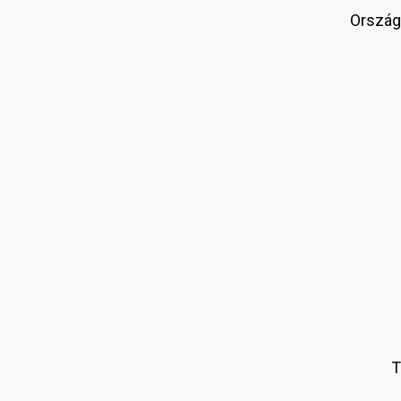
Ország
T