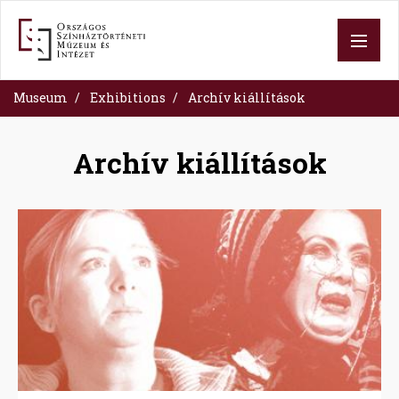
Skip
to
main
content
Museum
Exhibitions
Archív kiállítások
Archív kiállítások
Image