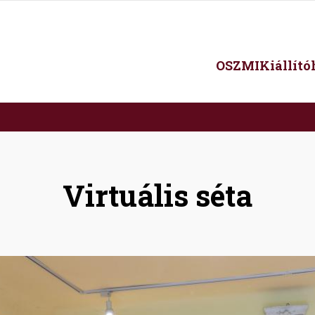
Main
OSZMI
Kiállít
navigation
Virtuális séta