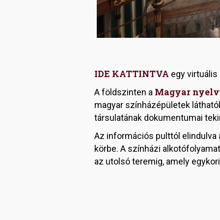
IDE KATTINTVA
egy virtuális
Magyar nyelvű
A földszinten a
magyar színházépületek láthatók
társulatának dokumentumai tek
Az információs pulttól elindulva
körbe. A színházi alkotófolyamat
az utolsó teremig, amely egykori