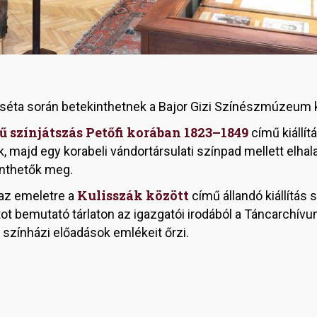
 séta során betekinthetnek a Bajor Gizi Színészmúzeum ki
 színjátszás Petőfi korában 1823–1849
című kiállít
, majd egy korabeli vándortársulati színpad mellett elha
inthetők meg.
Kulisszák között
 az emeletre a
című állandó kiállítás
ot bemutató tárlaton az igazgatói irodából a Táncarchívum
 színházi előadások emlékeit őrzi.