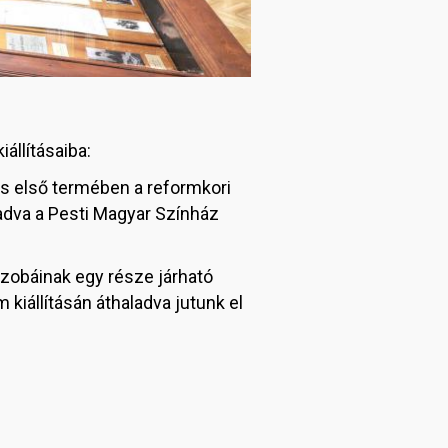
állításaiba:
ás első termében a reformkori
ladva a Pesti Magyar Színház
 szobáinak egy része járható
 kiállításán áthaladva jutunk el