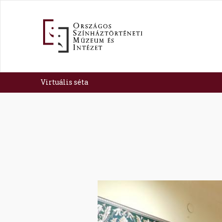
Ugrás
a
tartalomra
Virtuális séta
Image