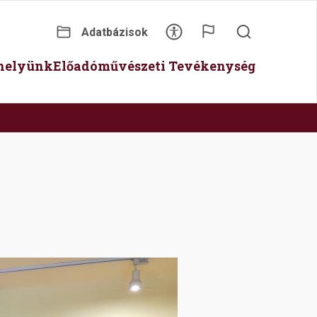
Adatbázisok
Secondary
óhelyünk
Előadóművészeti Tevékenység
menu