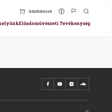
Adatbázisok
Secondary
óhelyünk
Előadóművészeti Tevékenység
menu