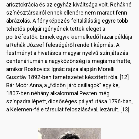
arisztokrácia és az egyház kiváltsága volt. Rehákné
színésztársairól ennek ellenére nem maradt fenn
ábrázolás. A fényképezés feltalálásáig egyre több
tehetős polgár igényének tettek eleget a
portréfestők. Ennek egyik kiemelkedő hazai példája
a Rehák József feleségéről rendelt képmás. A
festményt a hivatásos magyar nyelvű színjátszás
centenáriumán a nagyközönség is megismerhette,
amikor Roskovics Ignác rajza alapján Morelli
Gusztáv 1892-ben fametszetet készített róla. [12]
Bár Moór Anna, a ,,földön járó csillagok” egyike,
1807-ben néhány alkalommal Pesten még
színpadra lépett, dicsőséges pályafutása 1796-ban,
a Kelemen-féle társulat feloszlásával, lezárult. [13]
Image