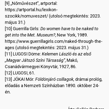
[9] ,,Nőművészet”, artportal:
https://artportal.hu/lexikon-
szocikk/nomuveszet/ (utolsó megtekintés: 2023.
május 31.)
[10] Guerrilla Girls:
Do women have to be naked to
get into the Met. Museum?
, New York, 1989.
https://www.guerrillagirls.com/naked-through-the-
ages (utolsó megtekintés: 2023. május 31.)
[11] LUGOSI Döme:
Kelemen László és az első
,,Magyar Játszó Színi Társaság”
, Makó,
Csanádvármegyei Könyvtár, 1927, 86.
[12] LUGOSI, 61.
[13] JÓKAI Mór:
Földönjáró csillagok,
drámai prológ,
előadás a Nemzeti Színházban 1890. október 24-
én.