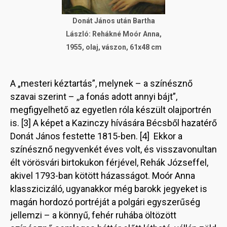
Donát János után Bartha
László: Rehákné Moór Anna,
1955, olaj, vászon, 61x48 cm
A „mesteri kéztartás”, melynek – a színésznő
szavai szerint – ,,a fonás adott annyi bájt”,
megfigyelhető az egyetlen róla készült olajportrén
is. [3] A képet a Kazinczy hívására Bécsből hazatérő
Donát János festette 1815-ben. [4] Ekkor a
színésznő negyvenkét éves volt, és visszavonultan
élt vörösvári birtokukon férjével, Rehák Józseffel,
akivel 1793-ban kötött házasságot. Moór Anna
klasszicizáló, ugyanakkor még barokk jegyeket is
magán hordozó portréját a polgári egyszerűség
jellemzi – a könnyű, fehér ruhába öltözött