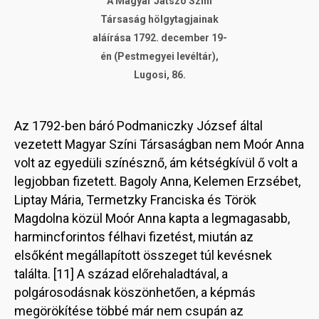
A Magyar Játszó Színi
Társaság hölgytagjainak
aláírása 1792. december 19-
én (Pestmegyei levéltár),
Lugosi, 86.
Az 1792-ben báró Podmaniczky József által
vezetett Magyar Színi Társaságban nem Moór Anna
volt az egyedüli színésznő, ám kétségkívül ő volt a
legjobban fizetett. Bagoly Anna, Kelemen Erzsébet,
Liptay Mária, Termetzky Franciska és Török
Magdolna közül Moór Anna kapta a legmagasabb,
harmincforintos félhavi fizetést, miután az
elsőként megállapított összeget túl kevésnek
találta. [11] A század előrehaladtával, a
polgárosodásnak köszönhetően, a képmás
megörökítése többé már nem csupán az