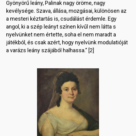
Gyönyörű leány, Palinak nagy öröme, nagy
kevélysége. Szava, állása, mozgásai, különösen az
a mesteri kéztartás is, csudálást érdemle. Egy
angol, ki a szép leányt színen kívűl nem látta s
nyelvünket nem értette, soha el nem maradt a
játékból, és csak azért, hogy nyelvünk modulatióját
a varázs leány szájából halhassa.” [2]
Image