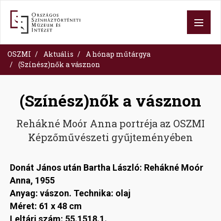
Ugrás
a
tartalomra
OSZMI
Aktuális
A hónap műtárgya
(Színész)nők a vásznon
(Színész)nők a vásznon
Rehákné Moór Anna portréja az OSZMI
Képzőművészeti gyűjteményében
Donát János után Bartha László: Rehákné Moór
Anna, 1955
Anyag: vászon. Technika: olaj
Méret: 61 x 48 cm
Leltári szám: 55.1518.1.