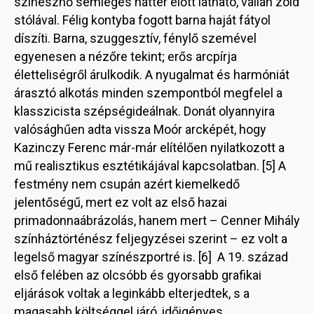
színésznő semleges háttér előtt látható, vállán zöld
stólával. Félig kontyba fogott barna haját fátyol
díszíti. Barna, szuggesztív, fénylő szemével
egyenesen a nézőre tekint; erős arcpírja
életteliségről árulkodik. A nyugalmat és harmóniát
árasztó alkotás minden szempontból megfelel a
klasszicista szépségideálnak. Donát olyannyira
valósághűen adta vissza Moór arcképét, hogy
Kazinczy Ferenc már-már elítélően nyilatkozott a
mű realisztikus esztétikájával kapcsolatban. [5] A
festmény nem csupán azért kiemelkedő
jelentőségű, mert ez volt az első hazai
primadonnaábrázolás, hanem mert – Cenner Mihály
színháztörténész feljegyzései szerint – ez volt a
legelső magyar színészportré is. [6] A 19. század
első felében az olcsóbb és gyorsabb grafikai
eljárások voltak a leginkább elterjedtek, s a
magasabb költséggel járó, időigényes