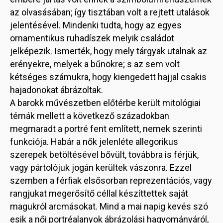
az olvasásában; így tisztában volt a rejtett utalások
jelentésével. Mindenki tudta, hogy az egyes
ornamentikus ruhadíszek melyik családot
jelképezik. Ismerték, hogy mely tárgyak utalnak az
erényekre, melyek a bűnökre; s az sem volt
kétséges számukra, hogy kiengedett hajjal csakis
hajadonokat ábrázoltak.
A barokk művészetben előtérbe került mitológiai
témák mellett a következő századokban
megmaradt a portré fent említett, nemek szerinti
funkciója. Habár a nők jelenléte allegorikus
szerepek betöltésével bővült, továbbra is férjük,
vagy pártolójuk jogán kerültek vászonra. Ezzel
szemben a férfiak elsősorban reprezentációs, vagy
rangjukat megerősítő céllal készíttettek saját
magukról arcmásokat. Mind a mai napig kevés szó
esik a női portréalanyok ábrázolási hagyományáról,