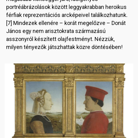
portréábrázolások között leggyakrabban heroikus
férfiak reprezentációs arcképeivel találkozhatunk.
[7] Mindezek ellenére – korát megelőzve – Donát
János egy nem arisztokrata származású
asszonyról készített olajfestményt. Nézzük,
milyen tényezők játszhattak közre döntésében!
Image