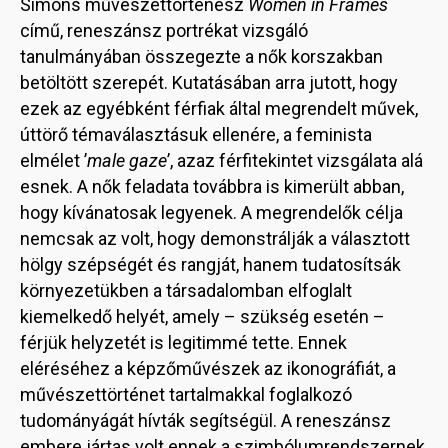
Simons művészettörténész
Women in Frames
című, reneszánsz portrékat vizsgáló
tanulmányában összegezte a nők korszakban
betöltött szerepét. Kutatásában arra jutott, hogy
ezek az egyébként férfiak által megrendelt művek,
úttörő témaválasztásuk ellenére, a feminista
elmélet ’
male gaze
’, azaz férfitekintet vizsgálata alá
esnek. A nők feladata továbbra is kimerült abban,
hogy kívánatosak legyenek. A megrendelők célja
nemcsak az volt, hogy demonstrálják a választott
hölgy szépségét és rangját, hanem tudatosítsák
környezetükben a társadalomban elfoglalt
kiemelkedő helyét, amely – szükség esetén –
férjük helyzetét is legitimmé tette. Ennek
eléréséhez a képzőművészek az ikonográfiát, a
művészettörténet tartalmakkal foglalkozó
tudományágát hívták segítségül. A reneszánsz
embere jártas volt ennek a szimbólumrendszernek