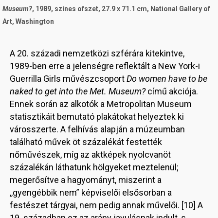
Museum?
, 1989, színes ofszet, 27.9 x 71.1 cm, National Gallery of
Art, Washington
A 20. századi nemzetközi szférára kitekintve,
1989-ben erre a jelenségre reflektált a New York-i
Guerrilla Girls művészcsoport
Do women have to be
naked to get into the Met. Museum?
című akciója.
Ennek során az alkotók a Metropolitan Museum
statisztikáit bemutató plakátokat helyeztek ki
városszerte. A felhívás alapján a múzeumban
található művek öt százalékát festették
nőművészek, míg az aktképek nyolcvanöt
százalékán láthatunk hölgyeket meztelenül;
megerősítve a hagyományt, miszerint a
,,gyengébbik nem” képviselői elsősorban a
festészet tárgyai, nem pedig annak művelői. [10] A
19. században ez az arány javulásnak indult, s