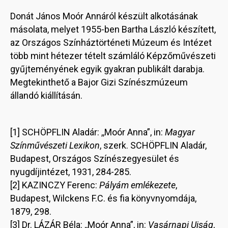
Donát János Moór Annáról készült alkotásának
másolata, melyet 1955-ben Bartha László készített,
az Országos Színháztörténeti Múzeum és Intézet
több mint hétezer tételt számláló Képzőművészeti
gyűjteményének egyik gyakran publikált darabja.
Megtekinthető a Bajor Gizi Színészmúzeum
állandó kiállításán.
[1] SCHÖPFLIN Aladár: ,,Moór Anna”, in:
Magyar
Színművészeti Lexikon
, szerk. SCHÖPFLIN Aladár,
Budapest, Országos Színészegyesület és
nyugdíjintézet, 1931, 284-285.
[2] KAZINCZY Ferenc:
Pályám emlékezete
,
Budapest, Wilckens F.C. és fia könyvnyomdája,
1879, 298.
[3] Dr. LÁZÁR Béla: ,,Moór Anna”, in:
Vasárnapi Ujság
,