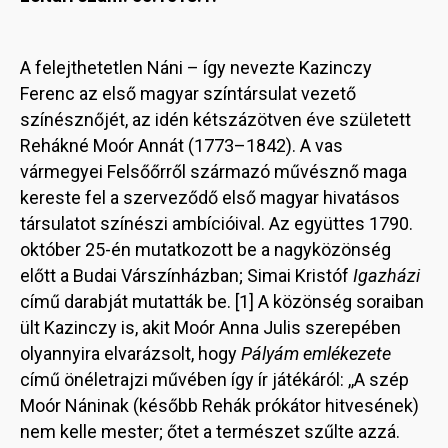
A felejthetetlen Náni – így nevezte Kazinczy
Ferenc az első magyar színtársulat vezető
színésznőjét, az idén kétszázötven éve született
Rehákné Moór Annát (1773–1842). A vas
vármegyei Felsőőrről származó művésznő maga
kereste fel a szerveződő első magyar hivatásos
társulatot színészi ambícióival. Az együttes 1790.
október 25-én mutatkozott be a nagyközönség
előtt a Budai Várszínházban; Simai Kristóf
Igazházi
című darabját mutatták be. [1] A közönség soraiban
ült Kazinczy is, akit Moór Anna Julis szerepében
olyannyira elvarázsolt, hogy
Pályám emlékezete
című önéletrajzi művében így ír játékáról: ,,A szép
Moór Náninak (később Rehák prókátor hitvesének)
nem kelle mester; őtet a természet szűlte azzá.