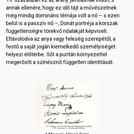
annak ellenére, hogy ez idő tájt a művészetnek
még mindig domináns témája volt a nő – s ezen
belül is a passzív nő –, Donát portréja a korszak
függetlenségre törekvő nőalakját képviseli.
Eltávolodva az anya vagy feleség szerepétől, a
festő a saját jogán kiemelkedő személyiséget
helyezi előtérbe. Sőt a puritán környezettel
megerősíti a színésznő független identitását.
Image