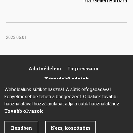
Írta: Gellén Barbara
2023.06.01
Adatvédelem
Impresszum
Footer
Közérdekű adatok
Weboldalunk sütiket használ. A sütik elfogadásával
kényelmesebbé teheti a böngészést. Oldalunk további
használatával hozzájárulását adja a sütik használatához.
Tovább olvasok
2026 © Minden jog fenntartva.
Rendben
Nem, köszönöm
Fejlesztette az Integral Vision Kft.