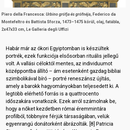
Piero della Francesca:
Urbino grófja és grófnéja
, Federico da
Montefeltro és Battista Sforza, 1473–1475 körül, olaj, fatábla,
2x47x33 cm, Le Galleria degli Uffizi
Habár már az ókori Egyiptomban is készültek
portrék, ezek funkciója elsősorban rituális jellegű
volt. A vallási céloktól mentes, az individuumot
középpontba állító – ám esetenként gazdag bibliai
szimbolikával bíró – portré reneszánsz újítás,
amely a barokk hagyományokban teljesedett ki. A
legtöbb elérhető forrás is a quattrocento
időszakára vonatkozik. Ezek arról számolnak be,
hogy a nőket kezdetben római éremmintára
profilból, többnyire férjük társaságában, velük
egyenrangú donátorként ábrázolták. [8] Patricia