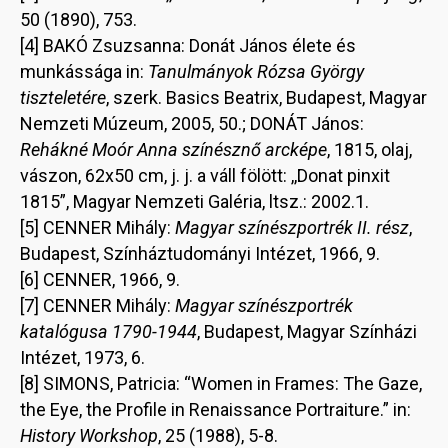
50 (1890), 753.
[4] BAKÓ Zsuzsanna: Donát János élete és
munkássága in:
Tanulmányok Rózsa György
tiszteletére
, szerk. Basics Beatrix, Budapest, Magyar
Nemzeti Múzeum, 2005, 50.; DONÁT János:
Rehákné Moór Anna színésznő arcképe
, 1815, olaj,
vászon, 62x50 cm, j. j. a váll fölött: ,,Donat pinxit
1815”, Magyar Nemzeti Galéria, ltsz.: 2002.1.
[5] CENNER Mihály:
Magyar színészportrék II. rész
,
Budapest, Színháztudományi Intézet, 1966, 9.
[6] CENNER, 1966, 9.
[7] CENNER Mihály:
Magyar színészportrék
katalógusa 1790-1944
, Budapest, Magyar Színházi
Intézet, 1973, 6.
[8] SIMONS, Patricia: “Women in Frames: The Gaze,
the Eye, the Profile in Renaissance Portraiture.” in:
History Workshop
, 25 (1988), 5-8.