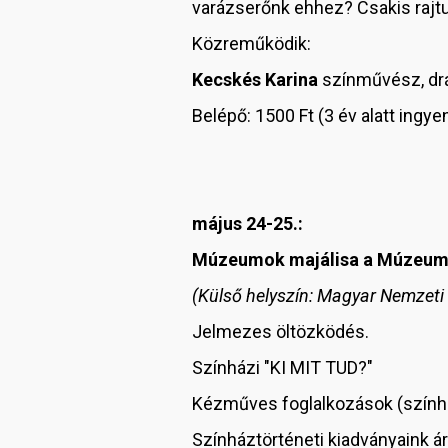
varázserőnk ehhez? Csakis rajtu
Közreműködik:
Kecskés Karina
színművész, d
Belépő: 1500 Ft (3 év alatt ing
május 24-25.:
Múzeumok majálisa a Múzeum
(Külső helyszín: Magyar Nemzet
Jelmezes öltözködés.
Színházi "KI MIT TUD?"
Kézműves foglalkozások (színház
Színháztörténeti kiadványaink ár