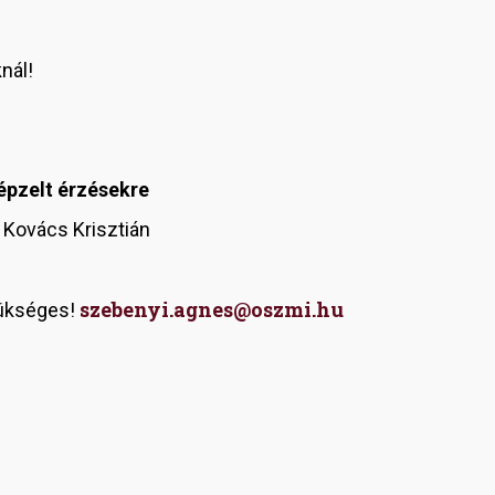
nál!
épzelt érzésekre
Kovács Krisztián
szebenyi.agnes@oszmi.hu
zükséges!