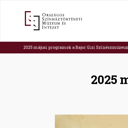
Ugrás
a
tartalomra
2025 májusi programok a Bajor Gizi Színészmúze
2025 m
Image