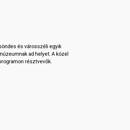
csöndes és városszéli egyik
szmúzeumnak ad helyet. A közel
l programon résztvevők.