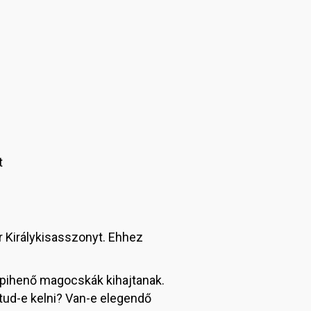
t
r Királykisasszonyt. Ehhez
en pihenő magocskák kihajtanak.
tud-e kelni? Van-e elegendő