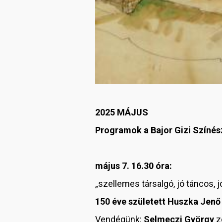
2025 MÁJUS
Programok a Bajor Gizi Szín
május 7. 16.30 óra:
„szellemes társalgó, jó táncos, 
150 éve született Huszka Jenő
Vendégünk:
Selmeczi György
z