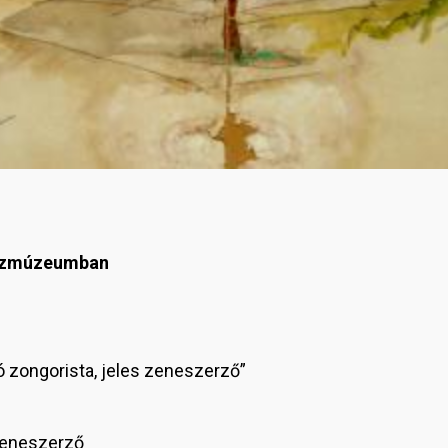
észmúzeumban
jó zongorista, jeles zeneszerző”
eneszerző