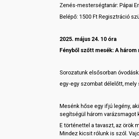
Zenés-mesterségtanár: Pápai E
Belépő: 1500 Ft Regisztráció s
2025. május 24. 10 óra
Fényből szőtt mesék: A három
Sorozatunk elsősorban óvodásko
egy-egy szombat délelőtt, mely
Mesénk hőse egy ifjú legény, ak
segítségül három varázsmagot k
E történettel a tavaszt, az örök
Mindez kicsit rólunk is szól. V