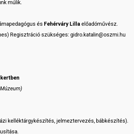
nk múlik.
rámapedagógus és
Fehérváry Lilla
előadóművész.
yenes) Regisztráció szükséges: gidro.katalin@oszmi.hu
kertben
i Múzeum)
i kelléktárgykészítés, jelmeztervezés, bábkészítés).
usítása.