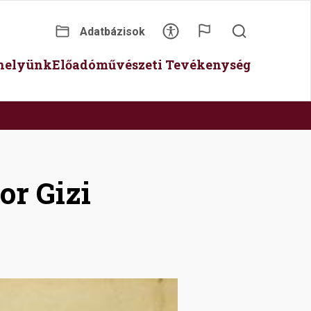
Adatbázisok
Secondary
óhelyünk
Előadóművészeti Tevékenység
menu
or Gizi