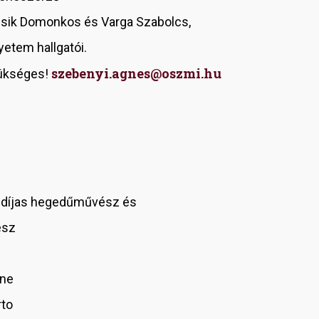
csik Domonkos és Varga Szabolcs,
etem hallgatói.
szebenyi.agnes@oszmi.hu
zükséges!
ndíjas hegedűművész és
ész
nne
rto