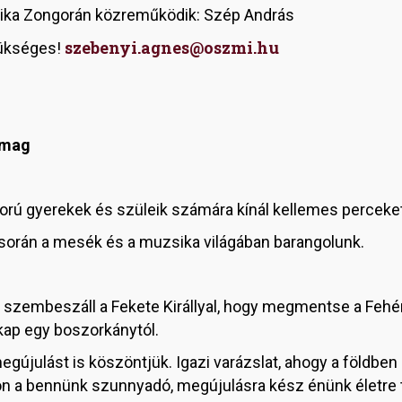
rika Zongorán közreműködik: Szép András
szebenyi.agnes@oszmi.hu
zükséges!
 mag
rú gyerekek és szüleik számára kínál kellemes perceke
 során a mesék és a muzsika világában barangolunk.
i szembeszáll a Fekete Királlyal, hogy megmentse a Fehé
ap egy boszorkánytól.
 megújulást is köszöntjük. Igazi varázslat, ahogy a földb
ajon a bennünk szunnyadó, megújulásra kész énünk életre 