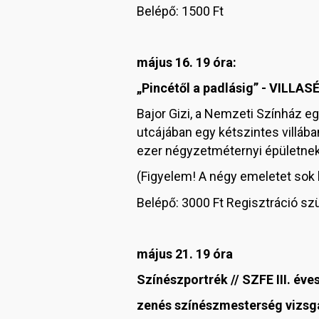
Belépő: 1500 Ft
május 16. 19 óra:
„Pincétől a padlásig” - VILLAS
Bajor Gizi, a Nemzeti Színház eg
utcájában egy kétszintes villába
ezer négyzetméternyi épületnek 
(Figyelem! A négy emeletet sok 
Belépő: 3000 Ft Regisztráció s
május 21. 19 óra
Színészportrék // SZFE III. éve
zenés színészmesterség vizsg