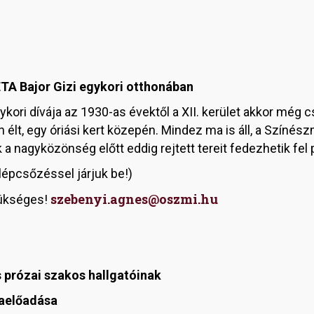
ÉTA Bajor Gizi egykori otthonában
ykori dívája az 1930-as évektől a XII. kerület akkor még 
n élt, egy óriási kert közepén. Mindez ma is áll, a Színé
a nagyközönség előtt eddig rejtett tereit fedezhetik fe
lépcsőzéssel járjuk be!)
szebenyi.agnes@oszmi.hu
zükséges!
s prózai szakos hallgatóinak
aelőadása