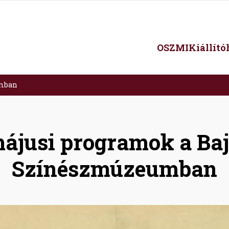
Main
OSZMI
Kiállít
navigation
umban
ájusi programok a Baj
Színészmúzeumban