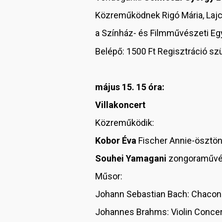
Közreműködnek Rigó Mária, Laj
a Színház- és Filmművészeti Egy
Belépő: 1500 Ft Regisztráció s
május 15. 15 óra:
Villakoncert
Közreműködik:
Kobor Éva
Fischer Annie-ösztö
Souhei Yamagani
zongoraműv
Műsor:
Johann Sebastian Bach: Chaco
Johannes Brahms: Violin Conce