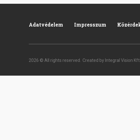
Adatvédelem
Impresszum
Közérde
Footer
2026 © All rights reserved.
Created by Integral Vision Kft