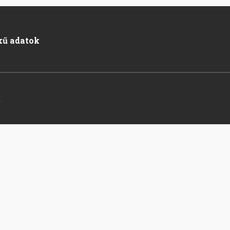
kű adatok
.