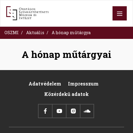
Skip
to
main
content
OSZMI
Aktuális
A hónap műtárgya
A hónap műtárgyai
Adatvédelem
Impresszum
Footer
Közérdekű adatok