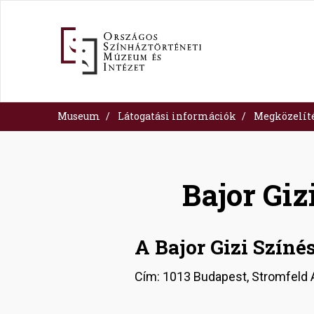
Skip
to
main
content
Museum
Látogatási információk
Megközelít
Bajor Gi
A Bajor Gizi Szín
Cím: 1013 Budapest, Stromfeld A