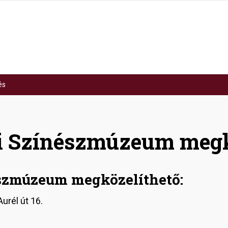
és
zi Színészmúzeum megk
észmúzeum megközelíthető:
urél út 16.