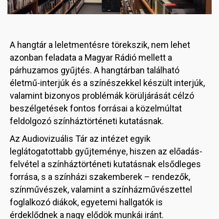
A hangtár a leletmentésre törekszik, nem lehet
azonban feladata a Magyar Rádió mellett a
párhuzamos gyűjtés. A hangtárban található
életmű-interjúk és a színészekkel készült interjúk,
valamint bizonyos problémák körüljárását célzó
beszélgetések fontos forrásai a közelmúltat
feldolgozó színháztörténeti kutatásnak.
Az Audiovizuális Tár az intézet egyik
leglátogatottabb gyűjteménye, hiszen az előadás-
felvétel a színháztörténeti kutatásnak elsődleges
forrása, s a színházi szakemberek – rendezők,
színművészek, valamint a színházművészettel
foglalkozó diákok, egyetemi hallgatók is
érdeklődnek a nagy elődök munkái iránt.