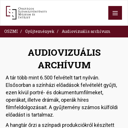
Skip
to
main
content
OSZMI
Gyűjtemények
Audiovizuális archívum
AUDIOVIZUÁLIS
ARCHÍVUM
A tár több mint 6.500 felvételt tart nyilván.
Elsősorban a színházi előadások felvételét gyűjti,
ezen kívül portré- és dokumentumfilmeket,
operákat, illetve drámák, operák híres
filmfeldolgozásait. A gyűjtemény számos külföldi
előadást is tartalmaz.
A hangtár őrzi a színpadi produkciókról készített