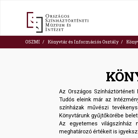
Skip
to
main
content
OSZMI
Könyvtár és Információs Osztály
Köny
KÖN
Az Országos Színháztörténeti
Tudós eleink már az Intézmény
színházak művészi tevékenys
Könyvtárunk gyűjtőkörébe beleta
Az egyetemes világszínház m
meghatározó értékeit is igyeks