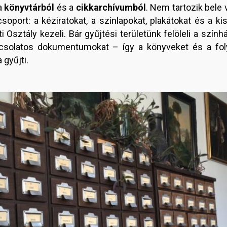
 a
könyvtárból
és a
cikkarchívumból
. Nem tartozik bele 
soport: a kéziratokat, a színlapokat, plakátokat és a 
Osztály kezeli. Bár gyűjtési területünk felöleli a szí
pcsolatos dokumentumokat – így a könyveket és a folyó
gyűjti.