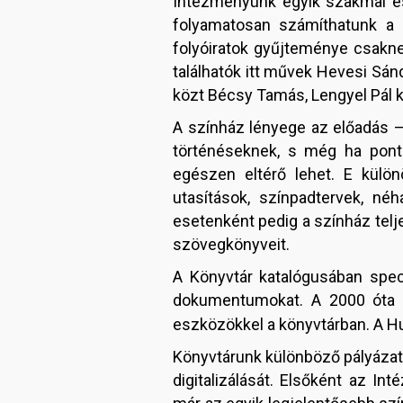
Intézményünk egyik szakmai és
folyamatosan számíthatunk a 
folyóiratok gyűjteménye csaknem
találhatók itt művek Hevesi Sán
közt Bécsy Tamás, Lengyel Pál k
A színház lényege az előadás –
történéseknek, s még ha pont
egészen eltérő lehet. E kül
utasítások, színpadtervek, né
esetenként pedig a színház telje
szövegkönyveit.
A Könyvtár katalógusában spec
dokumentumokat. A 2000 óta b
eszközökkel a könyvtárban. A H
Könyvtárunk különböző pályázati
digitalizálását. Elsőként az In