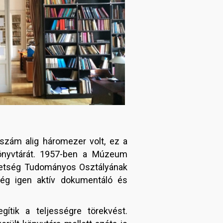
 szám alig háromezer volt, ez a
önyvtárát. 1957-ben a Múzeum
zövetség Tudományos Osztályának
ség igen aktív dokumentáló és
ítik a teljességre törekvést.