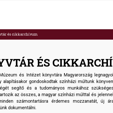
vtár és cikkarchívum
YVTÁR ÉS CIKKARCH
 Múzeum és Intézet könyvtára Magyarország legnagyo
 alapításakor gondoskodtak színházi múltunk könyvem
égét segítő és a tudományos munkához szükséges in
rtozik az összes, a magyar színházi múlttal és jelennel
inden számontartásra érdemes mozzanatát, új ára
zünk dokumentálni.