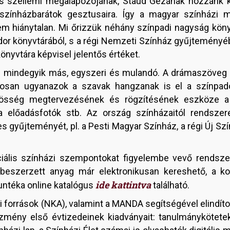
 szellemi megalapozójának, Staud Gézának hozzánk ker
színházbarátok gesztusaira. Így a magyar színházi 
 hiánytalan. Mi őrizzük néhány színpadi nagyság könyvt
dor könyvtárából, s a régi Nemzeti Színház gyűjteményé
önyvtára képvisel jelentős értéket.
 mindegyik más, egyszeri és mulandó. A drámaszöveg c
osan ugyanazok a szavak hangzanak is el a színpad
önösség megtervezésének és rögzítésének eszköze a
ha előadásfotók stb. Az ország színházaitól rendsz
s gyűjteményét, pl. a Pesti Magyar Színház, a régi Új Szí
iális színházi szempontokat figyelembe vevő rendsz
eszerzett anyag már elektronikusan kereshető, a k
ide kattintva
untéka online katalógus
található.
 források (NKA), valamint a MANDA segítségével elindít
tézmény első évtizedeinek kiadványait: tanulmányköteteke