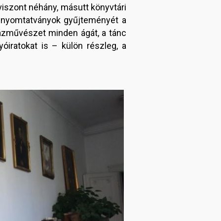
viszont néhány, másutt könyvtári
kisnyomtatványok gyűjteményét a
nházművészet minden ágát, a tánc
iratokat is – külön részleg, a