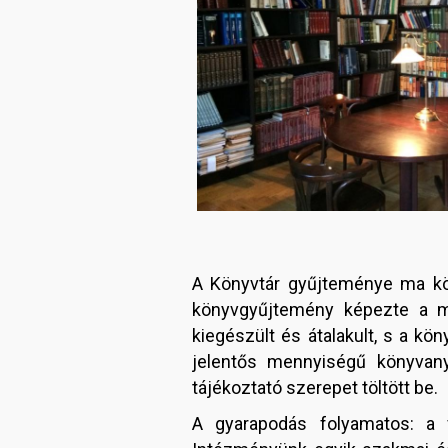
A Könyvtár gyűjteménye ma köze
könyvgyűjtemény képezte a m
kiegészült és átalakult, s a k
jelentős mennyiségű könyvany
tájékoztató szerepet töltött be.
A gyarapodás folyamatos: a v