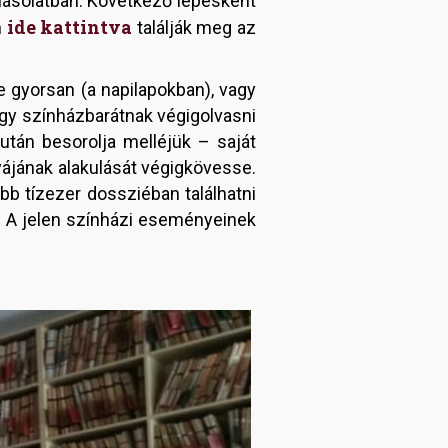
 másolatban. Következő lépésként
ide kattintva
n
találják meg az
e gyorsan (a napilapokban), vagy
egy színházbarátnak végigolvasni
zután besorolja melléjük – saját
yájának alakulását végigkövesse.
bb tízezer dossziéban találhatni
. A jelen színházi eseményeinek