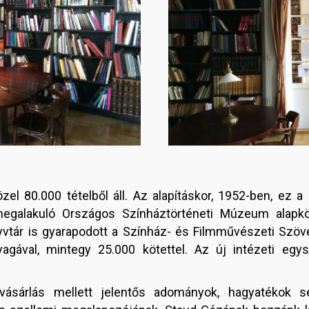
l 80.000 tételből áll. Az alapításkor, 1952-ben, ez a
egalakuló Országos Színháztörténeti Múzeum alapk
önyvtár is gyarapodott a Színház- és Filmművészeti S
agával, mintegy 25.000 kötettel. Az új intézeti egy
ásárlás mellett jelentős adományok, hagyatékok seg