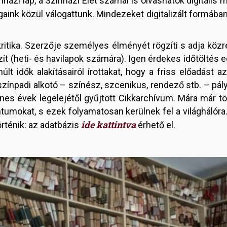
házi lap, a Színházi Élet számai is olvashatók digitális
gaink közül válogattunk. Mindezeket digitalizált formába
itika. Szerzője személyes élményét rögzíti s adja közr
t (heti- és havilapok számára). Igen érdekes időtöltés 
lt idők alakításairól írottakat, hogy a friss előadást a
zínpadi alkotó – színész, szcenikus, rendező stb. – pál
enes évek legelejétől gyűjtött Cikkarchívum. Mára már tö
umokat, s ezek folyamatosan kerülnek fel a világhálóra
ide kattintva
rténik: az adatbázis
érhető el.