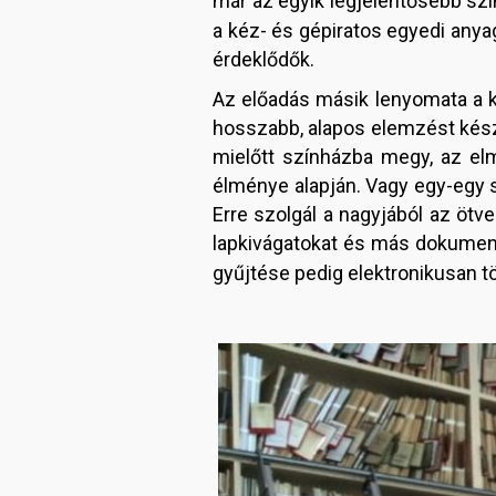
már az egyik legjelentősebb szín
a kéz- és gépiratos egyedi anya
érdeklődők.
Az előadás másik lenyomata a kr
hosszabb, alapos elemzést készí
mielőtt színházba megy, az elmú
élménye alapján. Vagy egy-egy s
Erre szolgál a nagyjából az ötv
lapkivágatokat és más dokument
gyűjtése pedig elektronikusan tö
Image