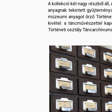
A kollekció két nagy részből áll,
anyagnak tekintett gyűjteményc
múzeumi anyagot őrző Történeti 
kivétel: a táncművészettel ka
Történeti osztály Táncarchívuma 
Image