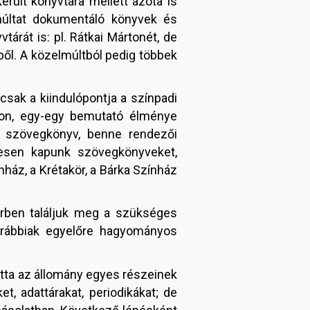
ült könyvtára mellett azóta is
múltat dokumentáló könyvek és
árát is: pl. Rátkai Mártonét, de
ből. A közelmúltból pedig többek
sak a kiindulópontja a színpadi
on, egy-egy bemutató élménye
 szövegkönyv, benne rendezői
eresen kapunk szövegkönyveket,
nház, a Krétakör, a Bárka Színház
erben találjuk meg a szükséges
orábbiak egyelőre hagyományos
otta az állomány egyes részeinek
t, adattárakat, periodikákat; de