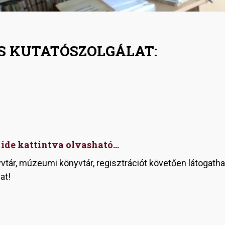
S KUTATÓSZOLGÁLAT:
ide kattintva olvasható...
t
tár, múzeumi könyvtár, regisztrációt követően látogatha
at!
A