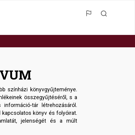
ÍVUM
bb színházi könyvgyűjteménye.
lékeinek összegyűjtéséről, s a
formáció-tár létrehozásáról.
 kapcsolatos könyv és folyóirat.
mlatát, jelenségét és a múlt