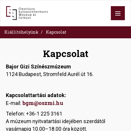
Skip
to
main
content
Kiállítóhelyünk
Kapcsolat
Kapcsolat
Bajor Gizi Színészmúzeum
1124 Budapest, Stromfeld Aurél út 16.
Kapcsolattartási adatok:
bgm@oszmi.hu
E-mail:
Telefon: +36-1 225 3161
A múzeum nyitvatartási idejében szerdától
vasárnapig 10.00–18.00 óra között.