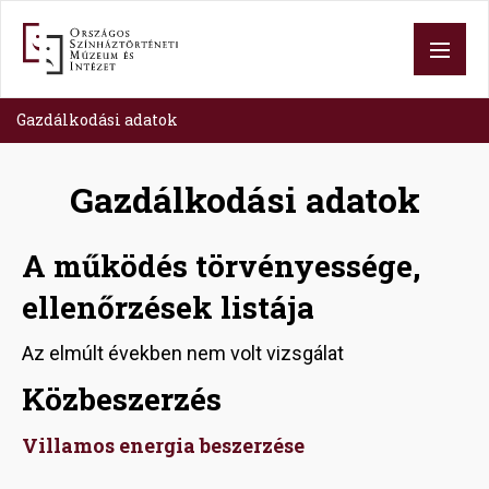
Skip
to
main
content
Gazdálkodási adatok
Gazdálkodási adatok
A működés törvényessége,
ellenőrzések listája
Az elmúlt években nem volt vizsgálat
Közbeszerzés
Villamos energia beszerzése