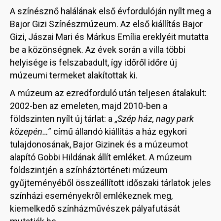
A színésznő halálának első évfordulóján nyílt meg a
Bajor Gizi Színészmúzeum. Az első kiállítás Bajor
Gizi, Jászai Mari és Márkus Emília ereklyéit mutatta
be a közönségnek. Az évek során a villa többi
helyisége is felszabadult, így időről időre új
múzeumi termeket alakítottak ki.
A múzeum az ezredforduló után teljesen átalakult:
2002-ben az emeleten, majd 2010-ben a
földszinten nyílt új tárlat: a „
Szép ház, nagy park
közepén…
” című állandó kiállítás a ház egykori
tulajdonosának, Bajor Gizinek és a múzeumot
alapító Gobbi Hildának állít emléket. A múzeum
földszintjén a színháztörténeti múzeum
gyűjteményéből összeállított időszaki tárlatok jeles
színházi eseményekről emlékeznek meg,
kiemelkedő színházművészek pályafutását