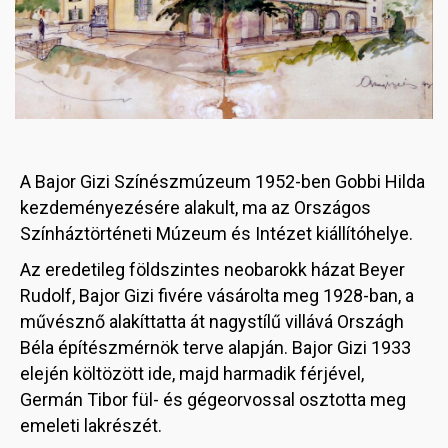
A Bajor Gizi Színészmúzeum 1952-ben Gobbi Hilda
kezdeményezésére alakult, ma az Országos
Színháztörténeti Múzeum és Intézet kiállítóhelye.
Az eredetileg földszintes neobarokk házat Beyer
Rudolf, Bajor Gizi fivére vásárolta meg 1928-ban, a
művésznő alakíttatta át nagystílű villává Országh
Béla építészmérnök terve alapján. Bajor Gizi 1933
elején költözött ide, majd harmadik férjével,
Germán Tibor fül- és gégeorvossal osztotta meg
emeleti lakrészét.