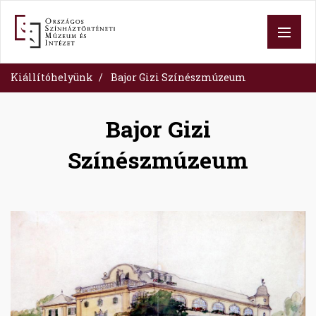
Skip
to
main
content
Kiállítóhelyünk
Bajor Gizi Színészmúzeum
Bajor Gizi
Színészmúzeum
Image