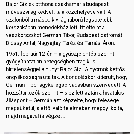
Bajor Giziék otthona csakhamar a budapesti
művészvilág kedvelt találkozóhelyévé vált. A
szalonból a második világháború legsötétebb
korszakában menedékház lett. Itt élte át a
vészkorszakot Germán Tibor, Budapest ostromát
Dióssy Antal, Nagyajtay Teréz és Tamási Áron.
1951. február 12-én – a gyászjelentés szerint
gyógyíthatatlan betegségben tragikus
hirtelenséggel elhunyt Bajor Gizi. A nyomok kettős
öngyilkosságra utaltak. A boncoláskor kiderült, hogy
Germán Tibor agykéregsorvadásban szenvedett. A
hozzátartozók szerint – s ez lett aztán a hivatalos
álláspont – Germán azt képzelte, hogy felesége
megsüketül, s ettől való félelmében meggyilkolta,
majd magával is végzett.
Image