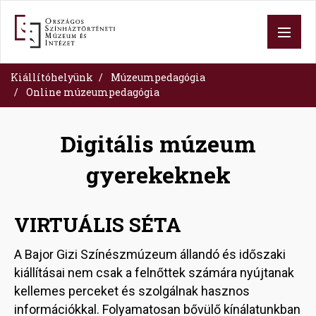
Skip
to
main
content
Kiállítóhelyünk
Múzeumpedagógia
Online múzeumpedagógia
Digitális múzeum
gyerekeknek
VIRTUÁLIS SÉTA
A Bajor Gizi Színészmúzeum állandó és időszaki
kiállításai nem csak a felnőttek számára nyújtanak
kellemes perceket és szolgálnak hasznos
információkkal. Folyamatosan bővülő kínálatunkban