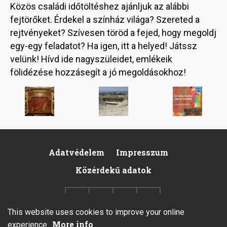
Közös családi időtöltéshez ajánljuk az alábbi
fejtörőket. Érdekel a színház világa? Szereted a
rejtvényeket? Szívesen töröd a fejed, hogy megoldj
egy-egy feladatot? Ha igen, itt a helyed! Játssz
velünk! Hívd ide nagyszüleidet, emlékeik
fölidézése hozzásegít a jó megoldásokhoz!
Image
Image
Image
Adatvédelem
Impresszum
Pied
Közérdekű adatok
de
page
This website uses cookies to improve your online
More info
experience.